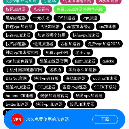
免费vqn外网加速
小蓝鸟
优途加速器官网
风驰加速器
旋风加速器
八戒看书
免费vps加速器外网苹果版
黑豹加速器
一元机场
IOS加速器
vqn加速
快连vρn加速器
飞跃加速器
暴雪加速器vp
ios加速器
快连vp加速器
加速器哪个好用
快喵vpv加速器
快鸭加速器
银河加速器
西柚加速器
免费vqn加速2023
神灯vp加速器官网
免费vqn外网
老王vnp
vqn加速免费版
酷通加速器官网
白鲸加速器
quickq
手机外国加速器官网
迷雾通
黑洞永久加速器
BitzNet官网
快连vn破解版
海鸥加速器
outline加速器
酷通vp加速器
CC加速器
雷霆vp加速器
9CZK下载站
hammer加速器
蚂蚁加速器官网
酷通npv加速器
twitter加速器
快连vρn加速器
旋风加速度器
油管加速器永久免费版
永久免费使用的加速器
下载