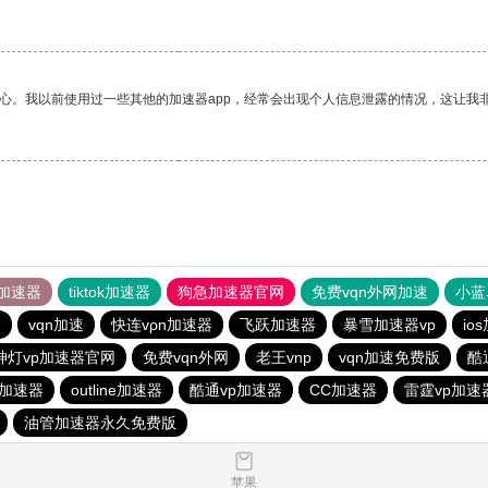
放心。我以前使用过一些其他的加速器app，经常会出现个人信息泄露的情况，这让我
加速器
tiktok加速器
狗急加速器官网
免费vqn外网加速
小蓝
器
vqn加速
快连vρn加速器
飞跃加速器
暴雪加速器vp
io
神灯vp加速器官网
免费vqn外网
老王vnp
vqn加速免费版
酷
加速器
outline加速器
酷通vp加速器
CC加速器
雷霆vp加速
油管加速器永久免费版
苹果