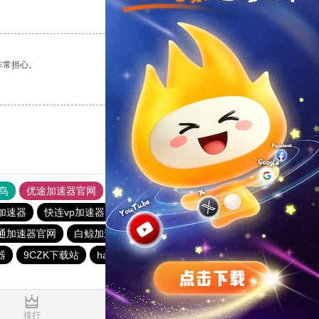
支持
[0]
反对
[0]
非常担心。
支持
[0]
反对
[0]
鸟
优途加速器官网
风驰加速器
旋风加速器
八戒看书
s加速器
快连vp加速器
加速器哪个好用
快喵vpv加速器
通加速器官网
白鲸加速器
quickq
手机外国加速器官网
器
9CZK下载站
hammer加速器
蚂蚁加速器官网
0.789864s
排行
推荐