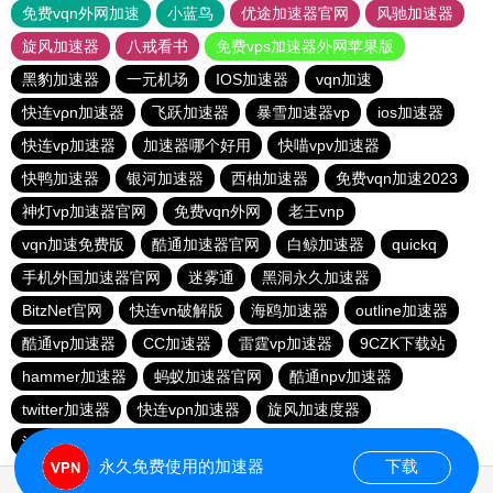
免费vqn外网加速
小蓝鸟
优途加速器官网
风驰加速器
旋风加速器
八戒看书
免费vps加速器外网苹果版
黑豹加速器
一元机场
IOS加速器
vqn加速
快连vρn加速器
飞跃加速器
暴雪加速器vp
ios加速器
快连vp加速器
加速器哪个好用
快喵vpv加速器
快鸭加速器
银河加速器
西柚加速器
免费vqn加速2023
神灯vp加速器官网
免费vqn外网
老王vnp
vqn加速免费版
酷通加速器官网
白鲸加速器
quickq
手机外国加速器官网
迷雾通
黑洞永久加速器
BitzNet官网
快连vn破解版
海鸥加速器
outline加速器
酷通vp加速器
CC加速器
雷霆vp加速器
9CZK下载站
hammer加速器
蚂蚁加速器官网
酷通npv加速器
twitter加速器
快连vρn加速器
旋风加速度器
油管加速器永久免费版
永久免费使用的加速器
下载