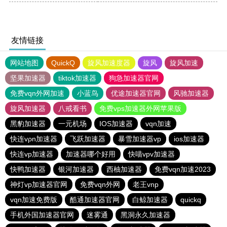
友情链接
网站地图
QuickQ
旋风加速度器
旋风
旋风加速
坚果加速器
tiktok加速器
狗急加速器官网
免费vqn外网加速
小蓝鸟
优途加速器官网
风驰加速器
旋风加速器
八戒看书
免费vps加速器外网苹果版
黑豹加速器
一元机场
IOS加速器
vqn加速
快连vρn加速器
飞跃加速器
暴雪加速器vp
ios加速器
快连vp加速器
加速器哪个好用
快喵vpv加速器
快鸭加速器
银河加速器
西柚加速器
免费vqn加速2023
神灯vp加速器官网
免费vqn外网
老王vnp
vqn加速免费版
酷通加速器官网
白鲸加速器
quickq
手机外国加速器官网
迷雾通
黑洞永久加速器