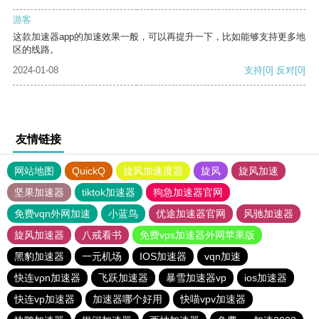
游客
这款加速器app的加速效果一般，可以再提升一下，比如能够支持更多地
区的线路。
2024-01-08
支持
[0]
反对
[0]
友情链接
网站地图
QuickQ
旋风加速度器
旋风
旋风加速
坚果加速器
tiktok加速器
狗急加速器官网
免费vqn外网加速
小蓝鸟
优途加速器官网
风驰加速器
旋风加速器
八戒看书
免费vps加速器外网苹果版
黑豹加速器
一元机场
IOS加速器
vqn加速
快连vρn加速器
飞跃加速器
暴雪加速器vp
ios加速器
快连vp加速器
加速器哪个好用
快喵vpv加速器