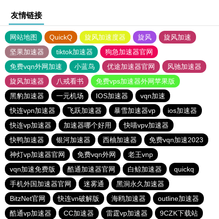
友情链接
网站地图
QuickQ
旋风加速度器
旋风
旋风加速
坚果加速器
tiktok加速器
狗急加速器官网
免费vqn外网加速
小蓝鸟
优途加速器官网
风驰加速器
旋风加速器
八戒看书
免费vps加速器外网苹果版
黑豹加速器
一元机场
IOS加速器
vqn加速
快连vρn加速器
飞跃加速器
暴雪加速器vp
ios加速器
快连vp加速器
加速器哪个好用
快喵vpv加速器
快鸭加速器
银河加速器
西柚加速器
免费vqn加速2023
神灯vp加速器官网
免费vqn外网
老王vnp
vqn加速免费版
酷通加速器官网
白鲸加速器
quickq
手机外国加速器官网
迷雾通
黑洞永久加速器
BitzNet官网
快连vn破解版
海鸥加速器
outline加速器
酷通vp加速器
CC加速器
雷霆vp加速器
9CZK下载站