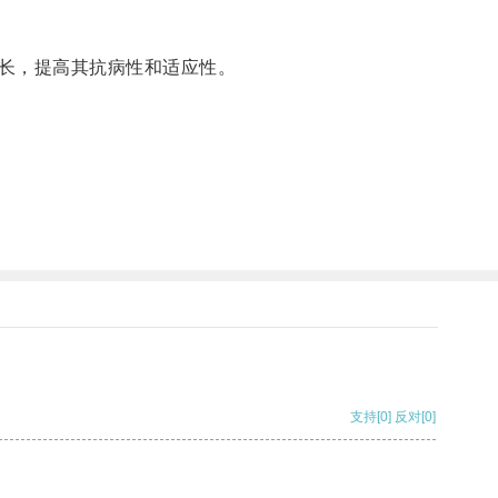
长，提高其抗病性和适应性。
支持
[0]
反对
[0]