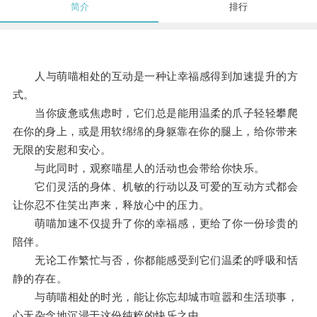
简介
排行
人与萌喵相处的互动是一种让幸福感得到加速提升的方
式。
当你疲惫或焦虑时，它们总是能用温柔的爪子轻轻攀爬
在你的身上，或是用软绵绵的身躯靠在你的腿上，给你带来
无限的安慰和安心。
与此同时，观察喵星人的活动也会带给你快乐。
它们灵活的身体、机敏的行动以及可爱的互动方式都会
让你忍不住笑出声来，释放心中的压力。
萌喵加速不仅提升了你的幸福感，更给了你一份珍贵的
陪伴。
无论工作繁忙与否，你都能感受到它们温柔的呼吸和恬
静的存在。
与萌喵相处的时光，能让你忘却城市喧嚣和生活琐事，
心无杂念地沉浸于这份纯粹的快乐之中。