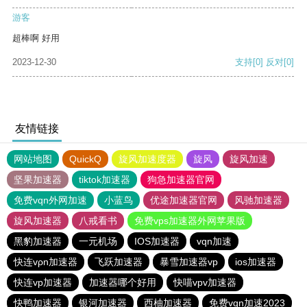
游客
超棒啊 好用
2023-12-30
支持
[0]
反对
[0]
友情链接
网站地图
QuickQ
旋风加速度器
旋风
旋风加速
坚果加速器
tiktok加速器
狗急加速器官网
免费vqn外网加速
小蓝鸟
优途加速器官网
风驰加速器
旋风加速器
八戒看书
免费vps加速器外网苹果版
黑豹加速器
一元机场
IOS加速器
vqn加速
快连vρn加速器
飞跃加速器
暴雪加速器vp
ios加速器
快连vp加速器
加速器哪个好用
快喵vpv加速器
快鸭加速器
银河加速器
西柚加速器
免费vqn加速2023