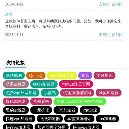
2024-01-11
支持
[0]
反对
[0]
游客
这款软件非常实用，可以帮助我解决很多问题。比如，我可以使用它来
查找资料、翻译语言、编写代码等。
2024-01-11
支持
[0]
反对
[0]
友情链接
网站地图
QuickQ
旋风加速度器
旋风
旋风加速
坚果加速器
tiktok加速器
狗急加速器官网
免费vqn外网加速
小蓝鸟
优途加速器官网
风驰加速器
旋风加速器
八戒看书
免费vps加速器外网苹果版
黑豹加速器
一元机场
IOS加速器
vqn加速
快连vρn加速器
飞跃加速器
暴雪加速器vp
ios加速器
快连vp加速器
加速器哪个好用
快喵vpv加速器