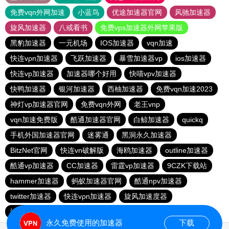
免费vqn外网加速
小蓝鸟
优途加速器官网
风驰加速器
旋风加速器
八戒看书
免费vps加速器外网苹果版
黑豹加速器
一元机场
IOS加速器
vqn加速
快连vρn加速器
飞跃加速器
暴雪加速器vp
ios加速器
快连vp加速器
加速器哪个好用
快喵vpv加速器
快鸭加速器
银河加速器
西柚加速器
免费vqn加速2023
神灯vp加速器官网
免费vqn外网
老王vnp
vqn加速免费版
酷通加速器官网
白鲸加速器
quickq
手机外国加速器官网
迷雾通
黑洞永久加速器
BitzNet官网
快连vn破解版
海鸥加速器
outline加速器
酷通vp加速器
CC加速器
雷霆vp加速器
9CZK下载站
hammer加速器
蚂蚁加速器官网
酷通npv加速器
twitter加速器
快连vρn加速器
旋风加速度器
油管加速器永久免费版
永久免费使用的加速器
下载