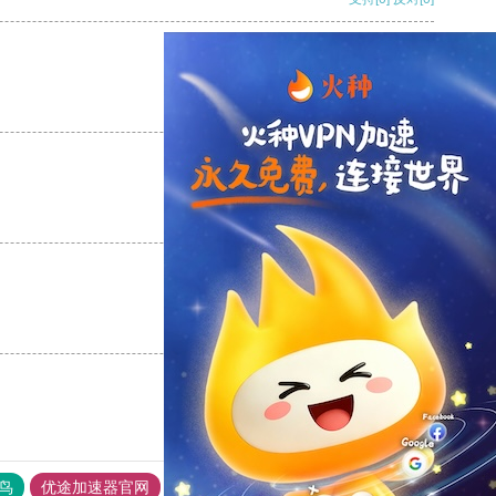
支持
[0]
反对
[0]
支持
[0]
反对
[0]
支持
[0]
反对
[0]
鸟
优途加速器官网
风驰加速器
旋风加速器
八戒看书