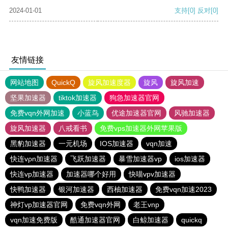
2024-01-01
支持
[0]
反对
[0]
友情链接
网站地图
QuickQ
旋风加速度器
旋风
旋风加速
坚果加速器
tiktok加速器
狗急加速器官网
免费vqn外网加速
小蓝鸟
优途加速器官网
风驰加速器
旋风加速器
八戒看书
免费vps加速器外网苹果版
黑豹加速器
一元机场
IOS加速器
vqn加速
快连vρn加速器
飞跃加速器
暴雪加速器vp
ios加速器
快连vp加速器
加速器哪个好用
快喵vpv加速器
快鸭加速器
银河加速器
西柚加速器
免费vqn加速2023
神灯vp加速器官网
免费vqn外网
老王vnp
vqn加速免费版
酷通加速器官网
白鲸加速器
quickq