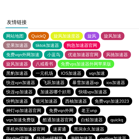
友情链接
网站地图
QuickQ
旋风加速度器
旋风
旋风加速
坚果加速器
tiktok加速器
狗急加速器官网
免费vqn外网加速
小蓝鸟
优途加速器官网
风驰加速器
旋风加速器
八戒看书
免费vps加速器外网苹果版
黑豹加速器
一元机场
IOS加速器
vqn加速
快连vρn加速器
飞跃加速器
暴雪加速器vp
ios加速器
快连vp加速器
加速器哪个好用
快喵vpv加速器
快鸭加速器
银河加速器
西柚加速器
免费vqn加速2023
神灯vp加速器官网
免费vqn外网
老王vnp
vqn加速免费版
酷通加速器官网
白鲸加速器
quickq
手机外国加速器官网
迷雾通
黑洞永久加速器
BitzNet官网
快连vn破解版
海鸥加速器
outline加速器