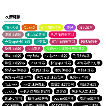
友情链接
网站地图
QuickQ
旋风加速度器
旋风
旋风加速
坚果加速器
tiktok加速器
狗急加速器官网
免费vqn外网加速
小蓝鸟
优途加速器官网
风驰加速器
旋风加速器
八戒看书
免费vps加速器外网苹果版
黑豹加速器
vqn加速
快连vρn加速器
飞跃加速器
暴雪加速器vp
ios加速器
快连vp加速器
加速器哪个好用
快喵vpv加速器
快鸭加速器
银河加速器
西柚加速器
免费vqn加速2023
神灯vp加速器官网
免费vqn外网
老王vnp
vqn加速免费版
酷通加速器官网
白鲸加速器
quickq
手机外国加速器官网
迷雾通
黑洞永久加速器
BitzNet官网
快连vn破解版
outline加速器
酷通vp加速器
CC加速器
雷霆vp加速器
9CZK下载站
hammer加速器