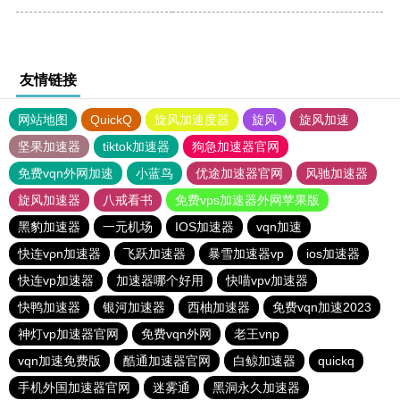
友情链接
网站地图
QuickQ
旋风加速度器
旋风
旋风加速
坚果加速器
tiktok加速器
狗急加速器官网
免费vqn外网加速
小蓝鸟
优途加速器官网
风驰加速器
旋风加速器
八戒看书
免费vps加速器外网苹果版
黑豹加速器
一元机场
IOS加速器
vqn加速
快连vρn加速器
飞跃加速器
暴雪加速器vp
ios加速器
快连vp加速器
加速器哪个好用
快喵vpv加速器
快鸭加速器
银河加速器
西柚加速器
免费vqn加速2023
神灯vp加速器官网
免费vqn外网
老王vnp
vqn加速免费版
酷通加速器官网
白鲸加速器
quickq
手机外国加速器官网
迷雾通
黑洞永久加速器