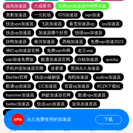
旋风加速器
八戒看书
免费vps加速器外网苹果版
黑豹加速器
一元机场
IOS加速器
vqn加速
快连vρn加速器
飞跃加速器
暴雪加速器vp
ios加速器
快连vp加速器
加速器哪个好用
快喵vpv加速器
快鸭加速器
银河加速器
西柚加速器
免费vqn加速2023
神灯vp加速器官网
免费vqn外网
老王vnp
vqn加速免费版
酷通加速器官网
白鲸加速器
quickq
手机外国加速器官网
迷雾通
黑洞永久加速器
BitzNet官网
快连vn破解版
海鸥加速器
outline加速器
酷通vp加速器
CC加速器
雷霆vp加速器
9CZK下载站
hammer加速器
蚂蚁加速器官网
酷通npv加速器
twitter加速器
快连vρn加速器
旋风加速度器
油管加速器永久免费版
永久免费使用的加速器
下载
1.361334s
首页
安卓
苹果
排行
推荐