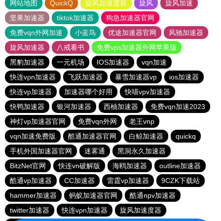
网站地图
QuickQ
旋风加速度器
旋风
旋风加速
坚果加速器
tiktok加速器
狗急加速器官网
免费vqn外网加速
小蓝鸟
优途加速器官网
风驰加速器
旋风加速器
八戒看书
免费vps加速器外网苹果版
黑豹加速器
一元机场
IOS加速器
vqn加速
快连vρn加速器
飞跃加速器
暴雪加速器vp
ios加速器
快连vp加速器
加速器哪个好用
快喵vpv加速器
快鸭加速器
银河加速器
西柚加速器
免费vqn加速2023
神灯vp加速器官网
免费vqn外网
老王vnp
vqn加速免费版
酷通加速器官网
白鲸加速器
quickq
手机外国加速器官网
迷雾通
黑洞永久加速器
BitzNet官网
快连vn破解版
海鸥加速器
outline加速器
酷通vp加速器
CC加速器
雷霆vp加速器
9CZK下载站
hammer加速器
蚂蚁加速器官网
酷通npv加速器
twitter加速器
快连vρn加速器
旋风加速度器