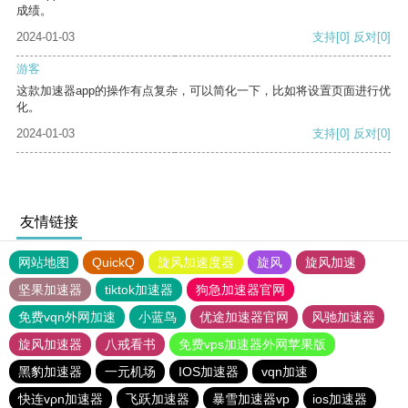
成绩。
2024-01-03
支持
[0]
反对
[0]
游客
这款加速器app的操作有点复杂，可以简化一下，比如将设置页面进行优
化。
2024-01-03
支持
[0]
反对
[0]
友情链接
网站地图
QuickQ
旋风加速度器
旋风
旋风加速
坚果加速器
tiktok加速器
狗急加速器官网
免费vqn外网加速
小蓝鸟
优途加速器官网
风驰加速器
旋风加速器
八戒看书
免费vps加速器外网苹果版
黑豹加速器
一元机场
IOS加速器
vqn加速
快连vρn加速器
飞跃加速器
暴雪加速器vp
ios加速器