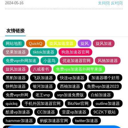
2024-05-16
支持
[0]
反对
[0]
友情链接
网站地图
QuickQ
旋风加速度器
旋风
旋风加速
坚果加速器
tiktok加速器
狗急加速器官网
免费vqn外网加速
小蓝鸟
优途加速器官网
风驰加速器
旋风加速器
八戒看书
免费vps加速器外网苹果版
黑豹加速器
飞跃加速器
快连vp加速器
加速器哪个好用
快鸭加速器
银河加速器
西柚加速器
免费vqn加速2023
免费vqn外网
老王vnp
vqn加速免费版
白鲸加速器
quickq
手机外国加速器官网
BitzNet官网
outline加速器
酷通vp加速器
CC加速器
雷霆vp加速器
9CZK下载站
hammer加速器
蚂蚁加速器官网
twitter加速器