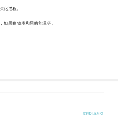
演化过程。
，如黑暗物质和黑暗能量等。
支持
[0]
反对
[0]