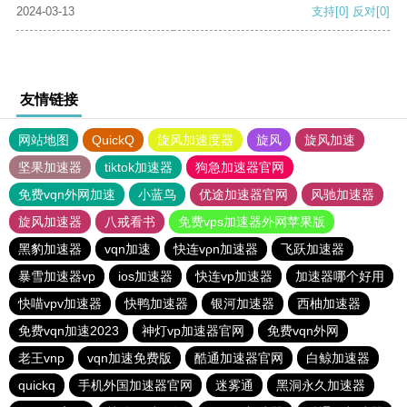
2024-03-13
支持
[0]
反对
[0]
友情链接
网站地图
QuickQ
旋风加速度器
旋风
旋风加速
坚果加速器
tiktok加速器
狗急加速器官网
免费vqn外网加速
小蓝鸟
优途加速器官网
风驰加速器
旋风加速器
八戒看书
免费vps加速器外网苹果版
黑豹加速器
vqn加速
快连vρn加速器
飞跃加速器
暴雪加速器vp
ios加速器
快连vp加速器
加速器哪个好用
快喵vpv加速器
快鸭加速器
银河加速器
西柚加速器
免费vqn加速2023
神灯vp加速器官网
免费vqn外网
老王vnp
vqn加速免费版
酷通加速器官网
白鲸加速器
quickq
手机外国加速器官网
迷雾通
黑洞永久加速器