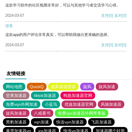
这款学习软件的社区氛围非常好，可以与其他学习者交流学习心得。
2024-03-07
支持
[0]
反对
[0]
游客
这款app的用户评论非常真实，可以帮助我做出更准确的选择。
2024-03-07
支持
[0]
反对
[0]
友情链接
网站地图
QuickQ
旋风加速度器
旋风
旋风加速
坚果加速器
tiktok加速器
狗急加速器官网
免费vqn外网加速
小蓝鸟
优途加速器官网
风驰加速器
旋风加速器
八戒看书
免费vps加速器外网苹果版
黑豹加速器
vqn加速
快连vρn加速器
飞跃加速器
暴雪加速器vp
ios加速器
快连vp加速器
加速器哪个好用