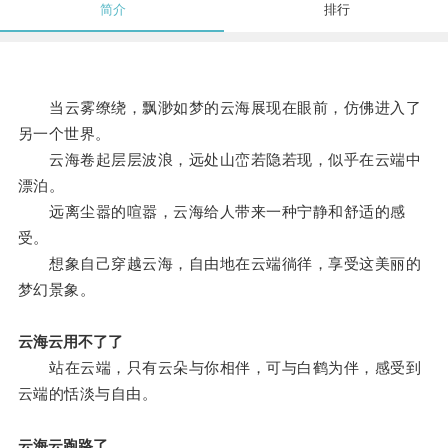
简介
排行
当云雾缭绕，飘渺如梦的云海展现在眼前，仿佛进入了
另一个世界。
云海卷起层层波浪，远处山峦若隐若现，似乎在云端中
漂泊。
远离尘嚣的喧嚣，云海给人带来一种宁静和舒适的感
受。
想象自己穿越云海，自由地在云端徜徉，享受这美丽的
梦幻景象。
云海云用不了了
站在云端，只有云朵与你相伴，可与白鹤为伴，感受到
云端的恬淡与自由。
云海云跑路了