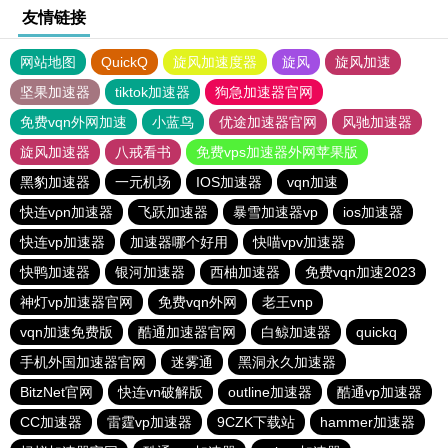
友情链接
网站地图
QuickQ
旋风加速度器
旋风
旋风加速
坚果加速器
tiktok加速器
狗急加速器官网
免费vqn外网加速
小蓝鸟
优途加速器官网
风驰加速器
旋风加速器
八戒看书
免费vps加速器外网苹果版
黑豹加速器
一元机场
IOS加速器
vqn加速
快连vρn加速器
飞跃加速器
暴雪加速器vp
ios加速器
快连vp加速器
加速器哪个好用
快喵vpv加速器
快鸭加速器
银河加速器
西柚加速器
免费vqn加速2023
神灯vp加速器官网
免费vqn外网
老王vnp
vqn加速免费版
酷通加速器官网
白鲸加速器
quickq
手机外国加速器官网
迷雾通
黑洞永久加速器
BitzNet官网
快连vn破解版
outline加速器
酷通vp加速器
CC加速器
雷霆vp加速器
9CZK下载站
hammer加速器