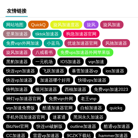
友情链接
网站地图
QuickQ
旋风加速度器
旋风
旋风加速
坚果加速器
tiktok加速器
狗急加速器官网
免费vqn外网加速
小蓝鸟
优途加速器官网
风驰加速器
旋风加速器
八戒看书
免费vps加速器外网苹果版
黑豹加速器
一元机场
IOS加速器
vqn加速
快连vρn加速器
飞跃加速器
暴雪加速器vp
ios加速器
快连vp加速器
加速器哪个好用
快喵vpv加速器
快鸭加速器
银河加速器
西柚加速器
免费vqn加速2023
神灯vp加速器官网
免费vqn外网
老王vnp
vqn加速免费版
酷通加速器官网
白鲸加速器
quickq
手机外国加速器官网
迷雾通
黑洞永久加速器
BitzNet官网
快连vn破解版
outline加速器
酷通vp加速器
CC加速器
雷霆vp加速器
9CZK下载站
hammer加速器