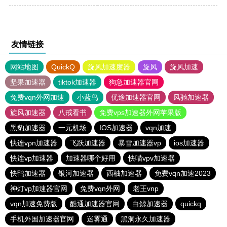
友情链接
网站地图
QuickQ
旋风加速度器
旋风
旋风加速
坚果加速器
tiktok加速器
狗急加速器官网
免费vqn外网加速
小蓝鸟
优途加速器官网
风驰加速器
旋风加速器
八戒看书
免费vps加速器外网苹果版
黑豹加速器
一元机场
IOS加速器
vqn加速
快连vρn加速器
飞跃加速器
暴雪加速器vp
ios加速器
快连vp加速器
加速器哪个好用
快喵vpv加速器
快鸭加速器
银河加速器
西柚加速器
免费vqn加速2023
神灯vp加速器官网
免费vqn外网
老王vnp
vqn加速免费版
酷通加速器官网
白鲸加速器
quickq
手机外国加速器官网
迷雾通
黑洞永久加速器