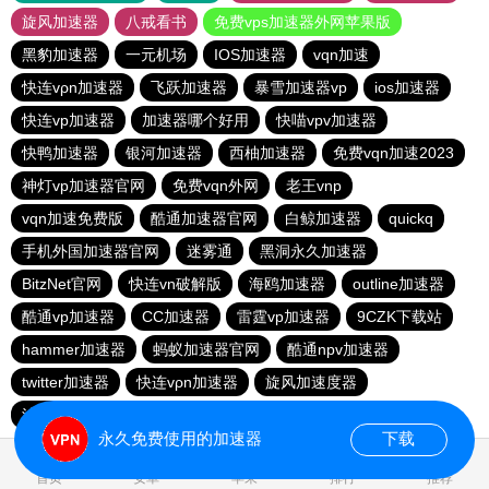
旋风加速器
八戒看书
免费vps加速器外网苹果版
黑豹加速器
一元机场
IOS加速器
vqn加速
快连vρn加速器
飞跃加速器
暴雪加速器vp
ios加速器
快连vp加速器
加速器哪个好用
快喵vpv加速器
快鸭加速器
银河加速器
西柚加速器
免费vqn加速2023
神灯vp加速器官网
免费vqn外网
老王vnp
vqn加速免费版
酷通加速器官网
白鲸加速器
quickq
手机外国加速器官网
迷雾通
黑洞永久加速器
BitzNet官网
快连vn破解版
海鸥加速器
outline加速器
酷通vp加速器
CC加速器
雷霆vp加速器
9CZK下载站
hammer加速器
蚂蚁加速器官网
酷通npv加速器
twitter加速器
快连vρn加速器
旋风加速度器
油管加速器永久免费版
永久免费使用的加速器
下载
1.229760s
首页
安卓
苹果
排行
推荐