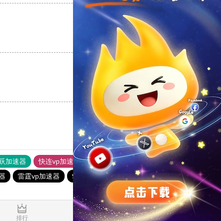
支持
[0]
反对
[0]
支持
[0]
反对
[0]
跃加速器
快连vp加速器
加速器哪个好用
快鸭加速器
器
雷霆vp加速器
9CZK下载站
hammer加速器
0.034527s
排行
推荐