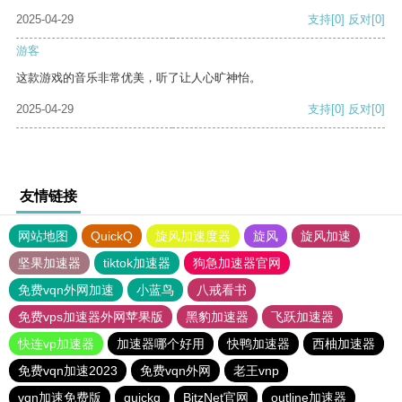
2025-04-29
支持
[0]
反对
[0]
游客
这款游戏的音乐非常优美，听了让人心旷神怡。
2025-04-29
支持
[0]
反对
[0]
友情链接
网站地图
QuickQ
旋风加速度器
旋风
旋风加速
坚果加速器
tiktok加速器
狗急加速器官网
免费vqn外网加速
小蓝鸟
八戒看书
免费vps加速器外网苹果版
黑豹加速器
飞跃加速器
快连vp加速器
加速器哪个好用
快鸭加速器
西柚加速器
免费vqn加速2023
免费vqn外网
老王vnp
vqn加速免费版
quickq
BitzNet官网
outline加速器