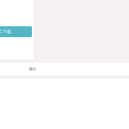
PC下载
排行