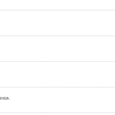
区的线路。