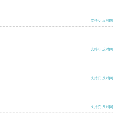
支持
[0]
反对
[0]
支持
[0]
反对
[0]
支持
[0]
反对
[0]
支持
[0]
反对
[0]