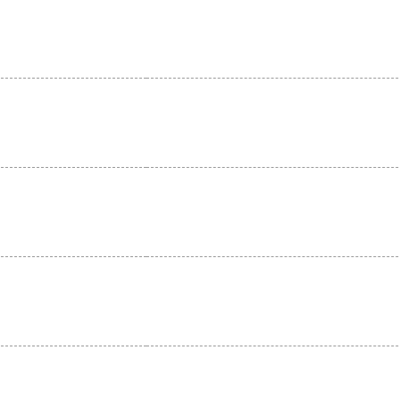
。
。
。