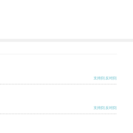
支持
[0]
反对
[0]
支持
[0]
反对
[0]