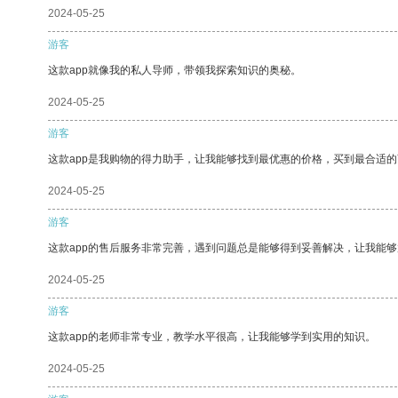
2024-05-25
游客
这款app就像我的私人导师，带领我探索知识的奥秘。
2024-05-25
游客
这款app是我购物的得力助手，让我能够找到最优惠的价格，买到最合适
2024-05-25
游客
这款app的售后服务非常完善，遇到问题总是能够得到妥善解决，让我能
2024-05-25
游客
这款app的老师非常专业，教学水平很高，让我能够学到实用的知识。
2024-05-25