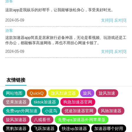
游客
这款app是我娱乐的好帮手，让我能够放松身心，享受美好时光。
2024-05-09
支持
[0]
反对
[0]
游客
这款加速器app简直是居家旅行必备神器，无论是看视频、玩游戏还是工
作办公，都能畅享高速网络，再也不用担心网速卡顿了。
2024-05-09
支持
[0]
反对
[0]
友情链接
网站地图
QuickQ
旋风加速度器
旋风
旋风加速
坚果加速器
tiktok加速器
狗急加速器官网
免费vqn外网加速
小蓝鸟
优途加速器官网
风驰加速器
旋风加速器
八戒看书
免费vps加速器外网苹果版
黑豹加速器
飞跃加速器
快连vp加速器
加速器哪个好用