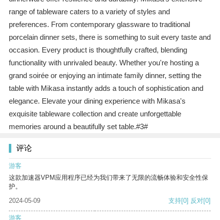
range of tableware caters to a variety of styles and
preferences. From contemporary glassware to traditional
porcelain dinner sets, there is something to suit every taste and
occasion. Every product is thoughtfully crafted, blending
functionality with unrivaled beauty. Whether you're hosting a
grand soirée or enjoying an intimate family dinner, setting the
table with Mikasa instantly adds a touch of sophistication and
elegance. Elevate your dining experience with Mikasa's
exquisite tableware collection and create unforgettable
memories around a beautifully set table.#3#
评论
游客
这款加速器VPM应用程序已经为我们带来了无限的流畅体验和安全性保
护。
2024-05-09
支持
[0]
反对
[0]
游客