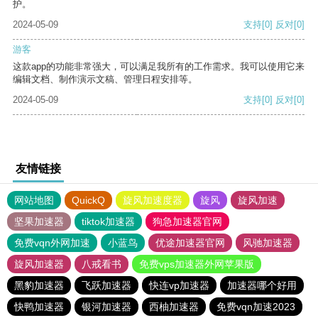
护。
2024-05-09
支持
[0]
反对
[0]
游客
这款app的功能非常强大，可以满足我所有的工作需求。我可以使用它来
编辑文档、制作演示文稿、管理日程安排等。
2024-05-09
支持
[0]
反对
[0]
友情链接
网站地图
QuickQ
旋风加速度器
旋风
旋风加速
坚果加速器
tiktok加速器
狗急加速器官网
免费vqn外网加速
小蓝鸟
优途加速器官网
风驰加速器
旋风加速器
八戒看书
免费vps加速器外网苹果版
黑豹加速器
飞跃加速器
快连vp加速器
加速器哪个好用
快鸭加速器
银河加速器
西柚加速器
免费vqn加速2023