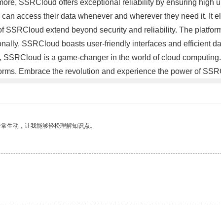
ore, SSRCloud offers exceptional reliability by ensuring high u
rs can access their data whenever and wherever they need it. It 
f SSRCloud extend beyond security and reliability. The platform
ionally, SSRCloud boasts user-friendly interfaces and efficient 
on, SSRCloud is a game-changer in the world of cloud computing. It
platforms. Embrace the revolution and experience the power of S
非常生动，让我能够轻松理解知识点。