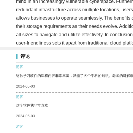
mind in an increasingly vulnerable cyberspace. Furtherm
redundant infrastructure across multiple locations, use
allows businesses to operate seamlessly. The benefits o
their storage requirements as their needs evolve. Addit
all sizes to navigate and utilize effectively. In conclusi
user-friendliness sets it apart from traditional cloud 
评论
游客
这款学习软件的课程内容非常丰富，涵盖了各个学科的知识。老师的讲解
2024-05-03
游客
这个软件我非常喜欢
2024-05-03
游客