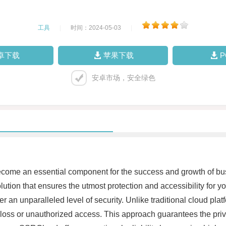
工具
|
时间：2024-05-03
|
卓下载
苹果下载
安卓市场，安全绿色
s become an essential component for the success and growth of
ution that ensures the utmost protection and accessibility for
er an unparalleled level of security. Unlike traditional cloud pla
a loss or unauthorized access. This approach guarantees the priva