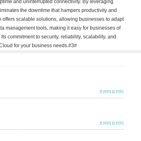
ptime and uninterrupted connectivity. By leveraging
eliminates the downtime that hampers productivity and
 offers scalable solutions, allowing businesses to adapt
data management tools, making it easy for businesses of
s commitment to security, reliability, scalability, and
SRCloud for your business needs.#3#
支持
[0]
反对
[0]
支持
[0]
反对
[0]