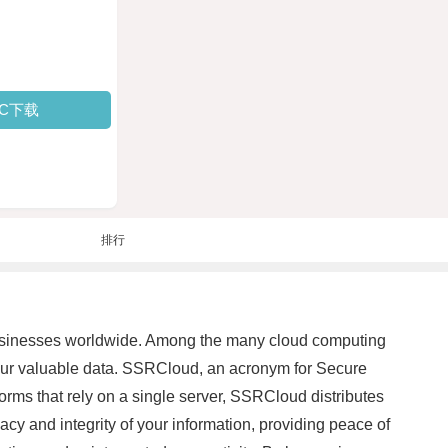
PC下载
排行
 businesses worldwide. Among the many cloud computing
 your valuable data. SSRCloud, an acronym for Secure
tforms that rely on a single server, SSRCloud distributes
cy and integrity of your information, providing peace of