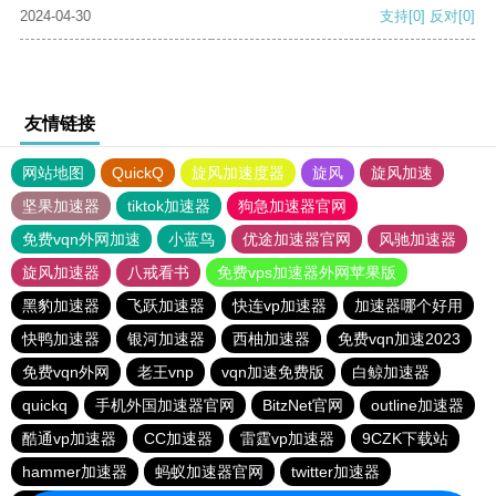
2024-04-30
支持
[0]
反对
[0]
友情链接
网站地图
QuickQ
旋风加速度器
旋风
旋风加速
坚果加速器
tiktok加速器
狗急加速器官网
免费vqn外网加速
小蓝鸟
优途加速器官网
风驰加速器
旋风加速器
八戒看书
免费vps加速器外网苹果版
黑豹加速器
飞跃加速器
快连vp加速器
加速器哪个好用
快鸭加速器
银河加速器
西柚加速器
免费vqn加速2023
免费vqn外网
老王vnp
vqn加速免费版
白鲸加速器
quickq
手机外国加速器官网
BitzNet官网
outline加速器
酷通vp加速器
CC加速器
雷霆vp加速器
9CZK下载站
hammer加速器
蚂蚁加速器官网
twitter加速器