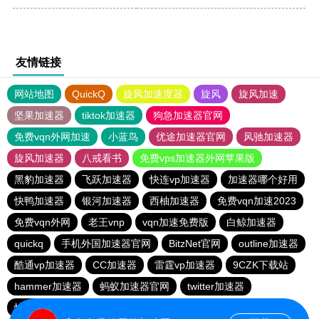
友情链接
网站地图
QuickQ
旋风加速度器
旋风
旋风加速
坚果加速器
tiktok加速器
狗急加速器官网
免费vqn外网加速
小蓝鸟
优途加速器官网
风驰加速器
旋风加速器
八戒看书
免费vps加速器外网苹果版
黑豹加速器
飞跃加速器
快连vp加速器
加速器哪个好用
快鸭加速器
银河加速器
西柚加速器
免费vqn加速2023
免费vqn外网
老王vnp
vqn加速免费版
白鲸加速器
quickq
手机外国加速器官网
BitzNet官网
outline加速器
酷通vp加速器
CC加速器
雷霆vp加速器
9CZK下载站
hammer加速器
蚂蚁加速器官网
twitter加速器
快连vρn加速器
旋风加速度器