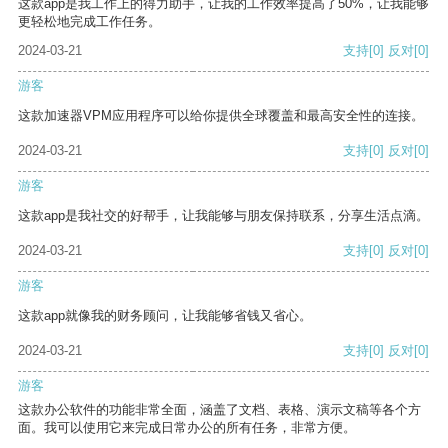
这款app是我工作上的得力助手，让我的工作效率提高了50%，让我能够
更轻松地完成工作任务。
2024-03-21
支持
[0]
反对
[0]
游客
这款加速器VPM应用程序可以给你提供全球覆盖和最高安全性的连接。
2024-03-21
支持
[0]
反对
[0]
游客
这款app是我社交的好帮手，让我能够与朋友保持联系，分享生活点滴。
2024-03-21
支持
[0]
反对
[0]
游客
这款app就像我的财务顾问，让我能够省钱又省心。
2024-03-21
支持
[0]
反对
[0]
游客
这款办公软件的功能非常全面，涵盖了文档、表格、演示文稿等各个方
面。我可以使用它来完成日常办公的所有任务，非常方便。