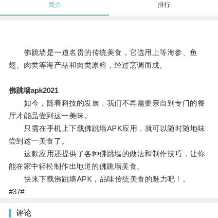
简介
排行
佛跳墙是一道名贵的传统美食，它选用上等海参、鱼
翅、肉类等海产品和肉类原料，经过烹调而成。
佛跳墙apk2021
如今，随着科技的发展，我们不再需要亲自到专门的餐
厅才能品尝到这一美味。
只需在手机上下载佛跳墙APK应用，就可以随时随地味
尝到这一美食了。
这款应用还提供了各种佛跳墙的做法和制作技巧，让你
能在家中轻松制作出地道的佛跳墙美食。
快来下载佛跳墙APK，品味传统美食的魅力吧！。
#37#
评论