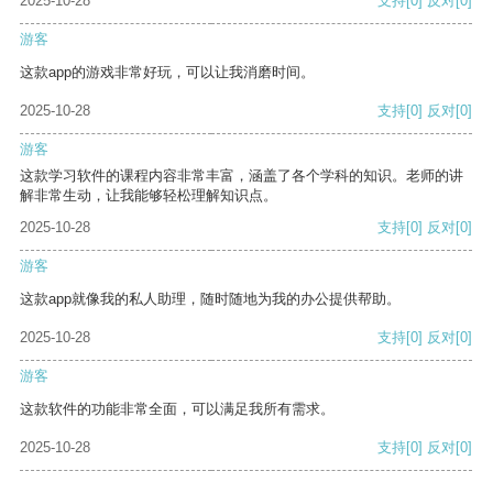
2025-10-28
支持
[0]
反对
[0]
游客
这款app的游戏非常好玩，可以让我消磨时间。
2025-10-28
支持
[0]
反对
[0]
游客
这款学习软件的课程内容非常丰富，涵盖了各个学科的知识。老师的讲
解非常生动，让我能够轻松理解知识点。
2025-10-28
支持
[0]
反对
[0]
游客
这款app就像我的私人助理，随时随地为我的办公提供帮助。
2025-10-28
支持
[0]
反对
[0]
游客
这款软件的功能非常全面，可以满足我所有需求。
2025-10-28
支持
[0]
反对
[0]